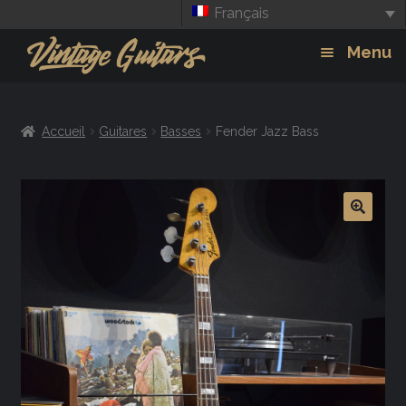
Français
Aller
Aller
Menu
à
au
la
contenu
Guitars
Exp
navigation
Accueil
Guitares
Basses
Fender Jazz Bass
chil
Amplis
men
Effets