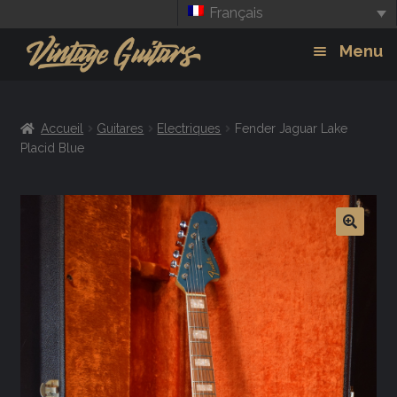
Français
Aller
Aller
Menu
à
au
la
contenu
Guitars
Exp
navigation
Accueil
Guitares
Electriques
Fender Jaguar Lake
chil
Amplis
Placid Blue
men
Effets