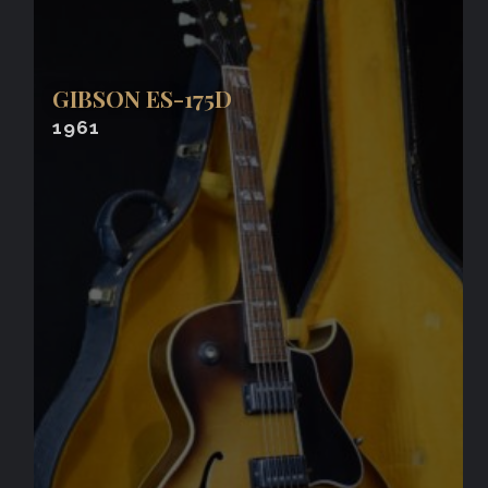
GIBSON ES-175D
1961