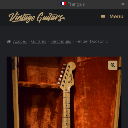
Français
Aller
Aller
Menu
à
au
la
contenu
Guitars
Exp
navigation
Accueil
Guitares
Electriques
Fender Duosonic
chil
Amplis
men
Effets