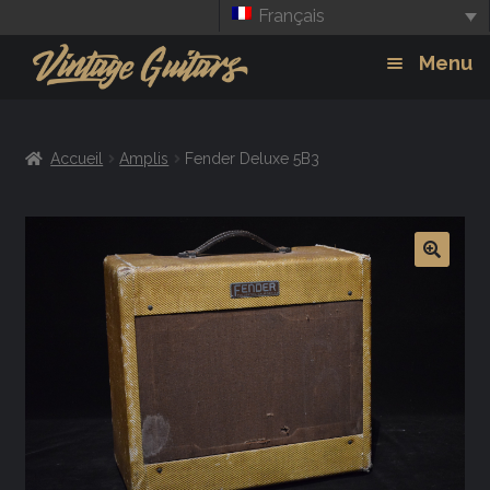
Français
Aller
Aller
Menu
à
au
la
contenu
Guitars
Exp
navigation
Accueil
Amplis
Fender Deluxe 5B3
chil
Amplis
men
Effets