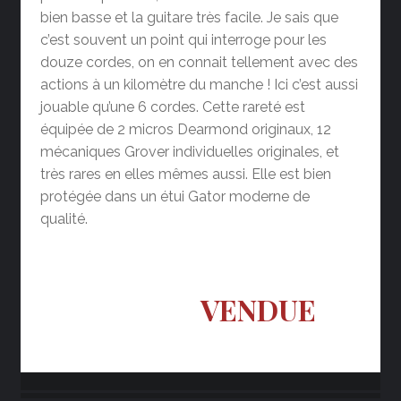
bien basse et la guitare très facile. Je sais que
c’est souvent un point qui interroge pour les
douze cordes, on en connait tellement avec des
actions à un kilomètre du manche ! Ici c’est aussi
jouable qu’une 6 cordes. Cette rareté est
équipée de 2 micros Dearmond originaux, 12
mécaniques Grover individuelles originales, et
très rares en elles mêmes aussi. Elle est bien
protégée dans un étui Gator moderne de
qualité.
VENDUE