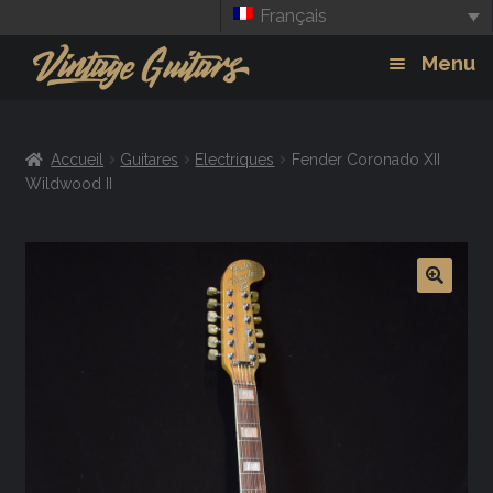
Français
Aller
Aller
Menu
à
au
la
contenu
Guitars
Exp
navigation
Accueil
Guitares
Electriques
Fender Coronado XII
chil
Amplis
Wildwood II
men
Effets