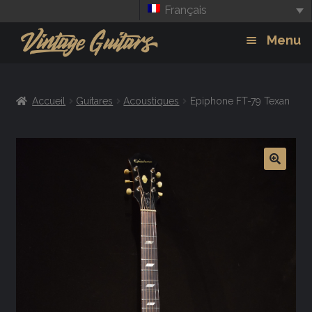
Français
Aller
Aller
Menu
à
au
la
contenu
Guitars
Exp
navigation
Accueil
Guitares
Acoustiques
Epiphone FT-79 Texan
chil
Amplis
men
Effets