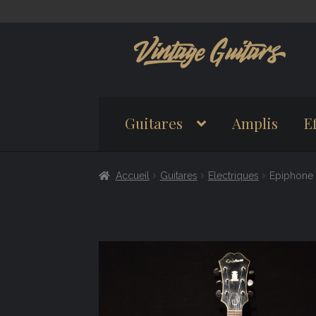
Aller
Aller
à
au
la
contenu
navigation
Guitares
Amplis
Ef
Accueil
Guitares
Electriques
Epiphone 