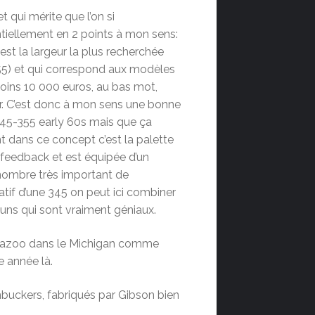
qui mérite que l’on si
entiellement en 2 points à mon sens:
est la largeur la plus recherchée
55) et qui correspond aux modèles
moins 10 000 euros, au bas mot,
r. C’est donc à mon sens une bonne
345-355 early 60s mais que ça
nt dans ce concept c’est la palette
u feedback et est équipée d’un
nombre très important de
atif d’une 345 on peut ici combiner
s-uns qui sont vraiment géniaux.
lamazoo dans le Michigan comme
e année là.
mbuckers, fabriqués par Gibson bien