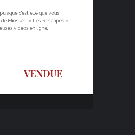
 puisque c’est elle que vous
m de Miossec « Les Rescapés ».
uses vidéos en ligne.
VENDUE