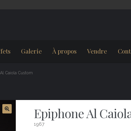
fets
Galerie
À propos
Vendre
Cont
Al Caiola Custom
Epiphone Al Caiol
1967