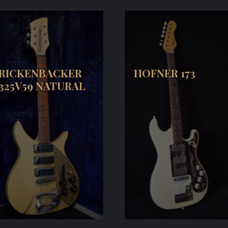
RICKENBACKER
HOFNER 173
325V59 NATURAL