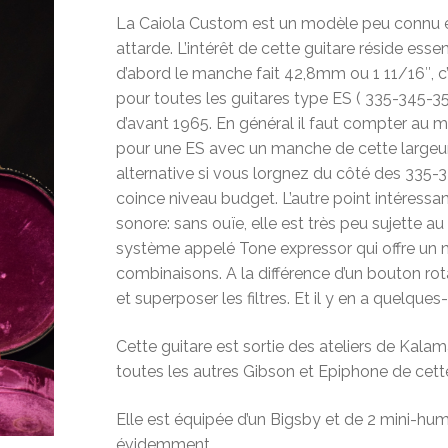
La Caiola Custom est un modèle peu connu et 
attarde. L’intérêt de cette guitare réside ess
d’abord le manche fait 42,8mm ou 1 11/16″, c’
pour toutes les guitares type ES ( 335-345-3
d’avant 1965. En général il faut compter au 
pour une ES avec un manche de cette largeu
alternative si vous lorgnez du côté des 335-
coince niveau budget. L’autre point intéressa
sonore: sans ouïe, elle est très peu sujette a
système appelé Tone expressor qui offre un 
combinaisons. A la différence d’un bouton rot
et superposer les filtres. Et il y en a quelque
Cette guitare est sortie des ateliers de Ka
toutes les autres Gibson et Epiphone de cett
Elle est équipée d’un Bigsby et de 2 mini-hu
évidemment.