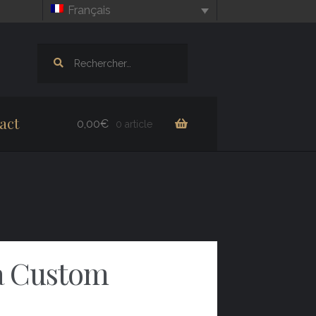
Français
Rechercher :
act
0,00
€
0 article
a Custom