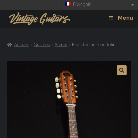
Français
Aller
Aller
Menu
à
au
la
contenu
Guitars
Exp
navigation
Accueil
Guitares
Autres
Eko electric mandolin
chil
Amplis
men
Effets