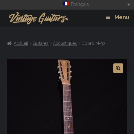
Français
Aller
Aller
Menu
à
au
la
contenu
Guitars
Exp
navigation
Accueil
Guitares
Acoustiques
Dobro M-32
chil
Amplis
men
Effets