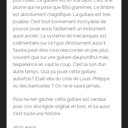
plus folles. La guitare est un vrai bijou. C’est une
plume qui ne pèse que 860 grammes. Le timbre
est absolument magnifique. La guitare est très
jouable. C’est tout bonnement incroyable de
pouvoir jouer aussi facilement un instrument
aussi ancien. Le système de mécaniques est
rudimentaire sur ce type d’instrument aussi il
faudra peut-être vous réaccorder un peu plus
souvent que sur une guitare d’aujourd’hui mais
l’expérience en vaut le coup. C’est le son d’un
autre temps. Qu’a pu jouer cette guitare
autrefois? Etait-elle du côté de Louis-Philippe
ou des barricades ? On ne le saura jamais…
Pour ne rien gâcher, cette guitare est vendue
avec son étui rigide original en bois, et lui aussi
c’est toute une histoire.
3500 euros