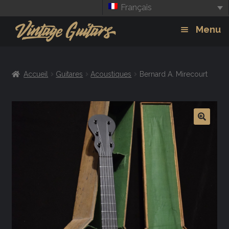
Français
Aller
Aller
Menu
à
au
la
contenu
Guitars
Exp
navigation
Accueil
Guitares
Acoustiques
Bernard A. Mirecourt
chil
Amplis
men
Effets