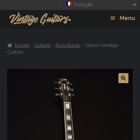
Français
Aller
Aller
Menu
à
au
la
contenu
Guitars
Exp
navigation
Accueil
Guitares
Acoustiques
Gibson Heritage
chil
Amplis
Custom
men
Effets