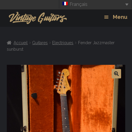
Français
Aller
Aller
Menu
à
au
la
contenu
Guitars
Exp
navigation
Accueil
Guitares
Electriques
Fender Jazzmaster
chil
Amplis
sunburst
men
Effets