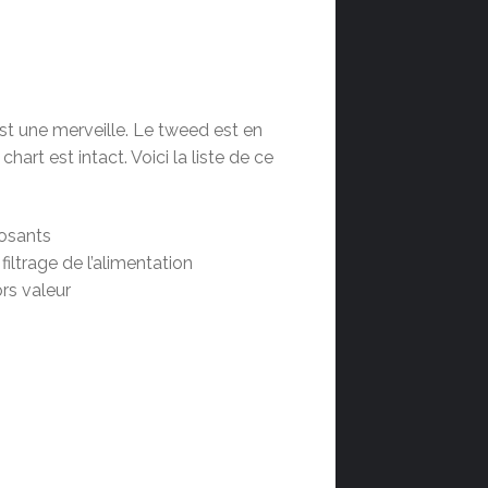
t une merveille. Le tweed est en
chart est intact. Voici la liste de ce
posants
trage de l’alimentation
rs valeur