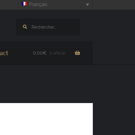
Français
Rechercher :
act
0,00
€
0 article