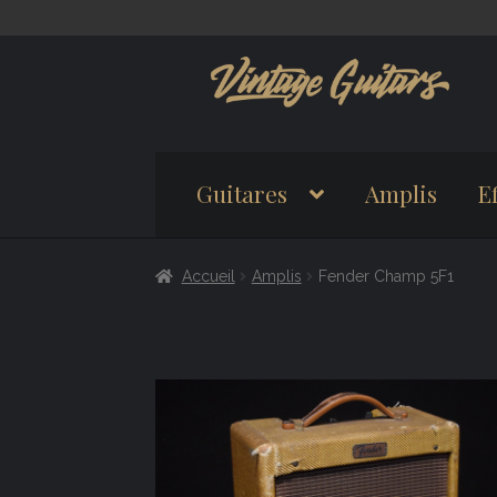
Aller
Aller
à
au
la
contenu
navigation
Guitares
Amplis
Ef
Accueil
Amplis
Fender Champ 5F1