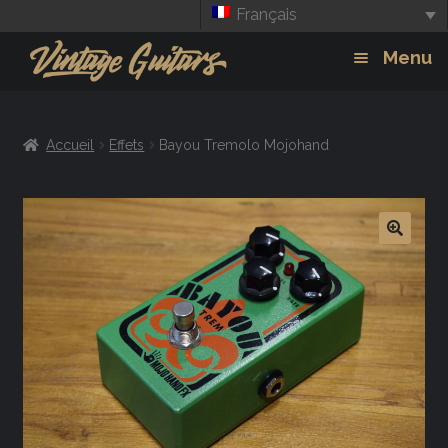
Français
Aller
Aller
Menu
à
au
la
contenu
Guitars
Exp
navigation
Accueil
Effets
Bayou Tremolo Mojohand
chil
Amplis
men
Effets