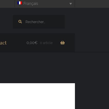
Français
Rechercher :
act
0,00
€
0 article