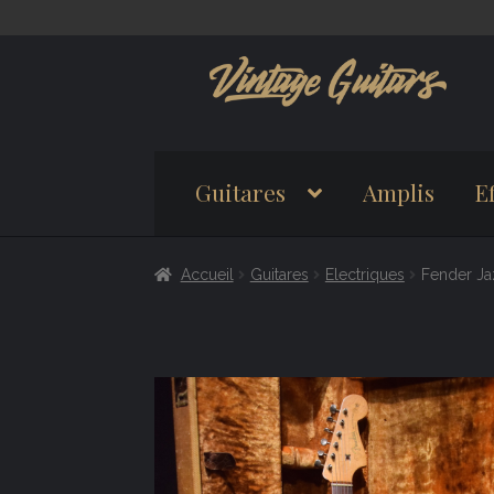
Aller
Aller
à
au
la
contenu
navigation
Guitares
Amplis
Ef
Accueil
Guitares
Electriques
Fender Ja