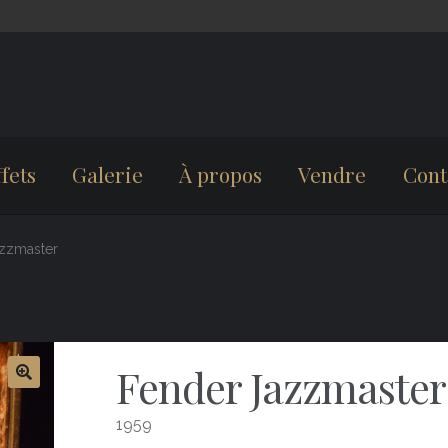
fets
Galerie
À propos
Vendre
Cont
zzmaster
Fender Jazzmaster
1959